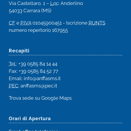
Via Castellaro, 1 –
Loc
. Anderlino
54033 Carrara (MS)
CF
e
P.IVA
01045900451 - Iscrizione
RUNTS
numero repertorio 167955
Recapiti
Tel
.: +39 0585 84 14 44
Fax: +39 0585 84 52 77
Email
:
info@anffasms.it
PEC
: anffasms@pec.it
Trova sede su
Google Maps
Orari di Apertura