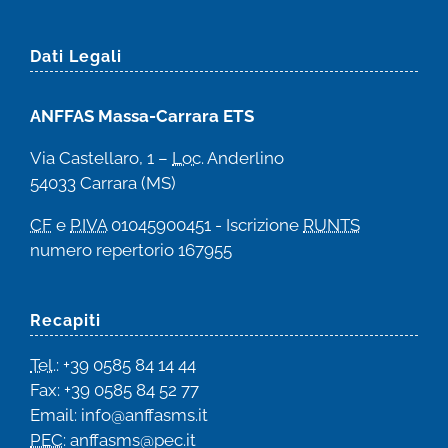
Dati Legali
ANFFAS Massa-Carrara ETS
Via Castellaro, 1 –
Loc
. Anderlino
54033 Carrara (MS)
CF
e
P.IVA
01045900451 - Iscrizione
RUNTS
numero repertorio 167955
Recapiti
Tel
.: +39 0585 84 14 44
Fax: +39 0585 84 52 77
Email
:
info@anffasms.it
PEC
: anffasms@pec.it