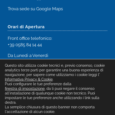
Trova sede su
Google Maps
Orari di Apertura
Front office
telefonico:
+39 0585 84 14 44
Da Lunedì a Venerdì
dalle 8:00 alle 16:30
Questo sito utilizza cookie tecnici e, previo consenso, cookie
analytics terze parti per garantire una buona esperienza di
navigazione, per sapere come utilizziamo i cookie leggi l'
Informativa Privacy & Cookie
.
Puoi configurare le tue preferenze dalla
finestra di impostazione
, da li puoi negare il consenso
all'installazione di qualunque cookie non tecnico. Puoi
©2026 ANFFAS Massa-Carrara ETS -
Privacy
|
Modifica
impostare le tue preferenze anche utilizzando i link sulla
destra.
preferenze cookie
|
by Confinigrafici
La semplice chiusura di questo banner non comporta
l'accettazione di alcun cookie.