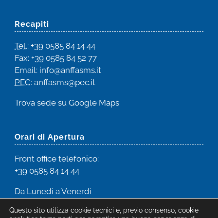
Recapiti
Tel
.: +39 0585 84 14 44
Fax: +39 0585 84 52 77
Email
:
info@anffasms.it
PEC
: anffasms@pec.it
Trova sede su
Google Maps
Orari di Apertura
Front office
telefonico:
+39 0585 84 14 44
Da Lunedì a Venerdì
dalle 8:00 alle 16:30
Questo sito utilizza cookie tecnici e, previo consenso, cookie