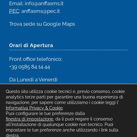
Email
:
info@anffasms.it
PEC
: anffasms@pec.it
Trova sede su
Google Maps
Orari di Apertura
Front office
telefonico:
+39 0585 84 14 44
Da Lunedì a Venerdì
dalle 8:00 alle 16:30
Questo sito utilizza cookie tecnici e, previo consenso, cookie
analytics terze parti per garantire una buona esperienza di
navigazione, per sapere come utilizziamo i cookie leggi l'
Informativa Privacy & Cookie
.
Puoi configurare le tue preferenze dalla
finestra di impostazione
, da li puoi negare il consenso
all'installazione di qualunque cookie non tecnico. Puoi
©2026 ANFFAS Massa-Carrara ETS -
Privacy
|
Modifica
impostare le tue preferenze anche utilizzando i link sulla
destra.
preferenze cookie
|
by Confinigrafici