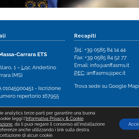
ali
Recapiti
Tel
.: +39 0585 84 14 44
Massa-Carrara ETS
Fax: +39 0585 84 52 77
Email
:
info@anffasms.it
llaro, 1 –
Loc
. Anderlino
PEC
: anffasms@pec.it
rara (MS)
Trova sede su
Google Map
A
01045900451 - Iscrizione
umero repertorio 167955
kie analytics terze parti per garantire una buona
okie leggi l'
Informativa Privacy & Cookie
.
tazione
, da li puoi negare il consenso all'installazione
Accet
preferenze cookie
|
by Confinigrafici
ferenze anche utilizzando i link sulla destra.
ettazione di alcun cookie.