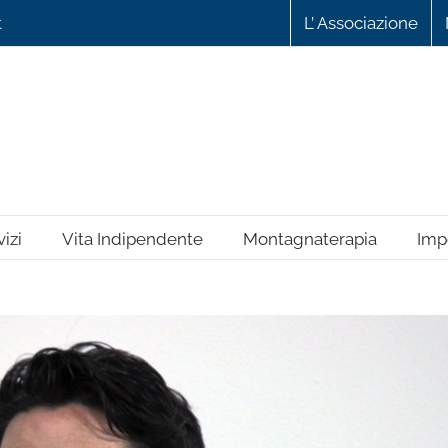
L’ Associazione
t
izi
Vita Indipendente
Montagnaterapia
Imp