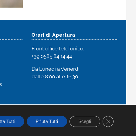
Orari di Apertura
Front office
telefonico:
+39 0585 84 14 44
Da Lunedì a Venerdì
dalle 8:00 alle 16:30
s
Close GDPR C
ta Tutti
Rifiuta Tutti
Scegli
Facebook
Instagram