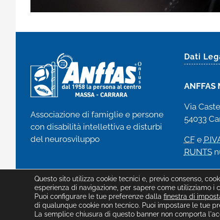
Dati Leg
ANFFAS 
Via Caste
Associazione di famiglie e persone
54033 Car
con disabilità intellettiva e disturbi
del neurosviluppo
CF
e
P.IV
RUNTS
n
Questo sito utilizza cookie tecnici e, previo consenso, coo
esperienza di navigazione, per sapere come utilizziamo i co
Puoi configurare le tue preferenze dalla
finestra di impos
©2026 ANFFAS Massa-Carrara ETS -
Privacy
|
Modifica 
di qualunque cookie non tecnico. Puoi impostare le tue pre
La semplice chiusura di questo banner non comporta l'acc