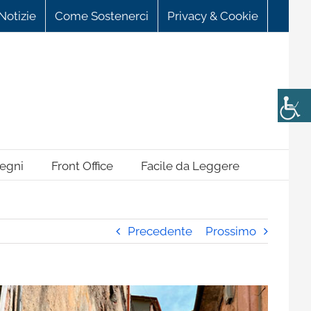
Notizie
Come Sostenerci
Privacy & Cookie
egni
Front Office
Facile da Leggere
Precedente
Prossimo