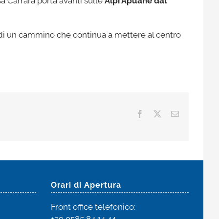
sa Carrara porta avanti sulle
Alpi Apuane dal
e di un cammino che continua a mettere al centro
Facebook
X
Email
Orari di Apertura
Front office
telefonico:
+39 0585 84 14 44