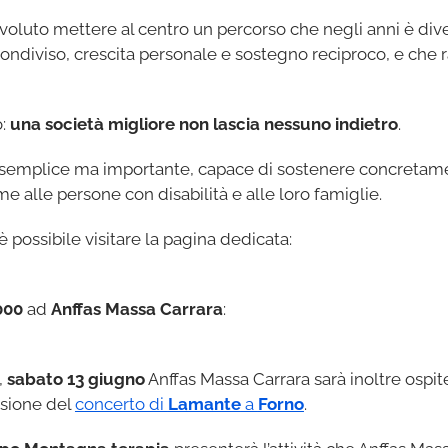
 voluto mettere al centro un percorso che negli anni è di
o condiviso, crescita personale e sostegno reciproco, e ch
o:
una società migliore non lascia nessuno indietro
.
emplice ma importante, capace di sostenere concretamente
e alle persone con disabilità e alle loro famiglie.
 possibile visitare la pagina dedicata:
000
ad
Anffas Massa Carrara
:
,
sabato 13 giugno
Anffas Massa Carrara sarà inoltre ospit
asione del
concerto di
Lamante
a
Forno
.