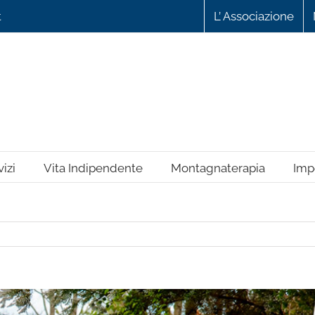
L’ Associazione
t
izi
Vita Indipendente
Montagnaterapia
Imp