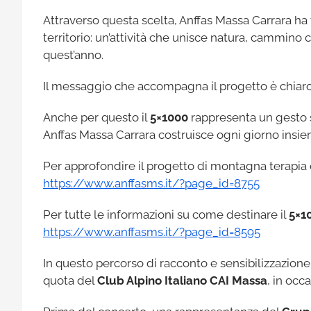
Attraverso questa scelta, Anffas Massa Carrara ha
territorio: un’attività che unisce natura, cammin
quest’anno.
Il messaggio che accompagna il progetto è chiar
Anche per questo il
5×1000
rappresenta un gesto s
Anffas Massa Carrara costruisce ogni giorno insiem
Per approfondire il progetto di montagna terapia è
https://www.anffasms.it/?page_id=8755
Per tutte le informazioni su come destinare il
5×1
https://www.anffasms.it/?page_id=8595
In questo percorso di racconto e sensibilizzazione
quota del
Club Alpino Italiano CAI Massa
, in occ