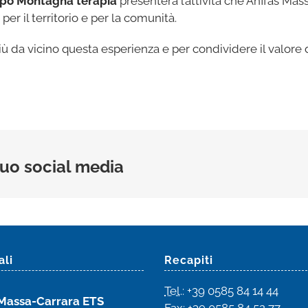
po Montagna terapia
presenterà l’attività che Anffas Mas
per il territorio e per la comunità.
ù da vicino questa esperienza e per condividere il valor
 tuo social media
ali
Recapiti
Tel
.: +39 0585 84 14 44
Massa-Carrara ETS
Fax: +39 0585 84 52 77